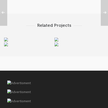
Related Projects
Happy Cup
K&J Reality
Miamond
Umbrella Design