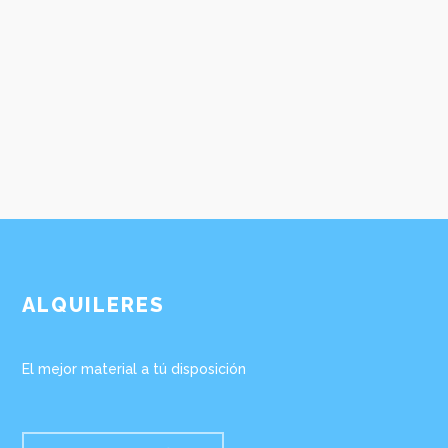
Curso de surf para todas las edades.
MAS INFORMACIÓN
ALQUILERES
El mejor material a tú disposición