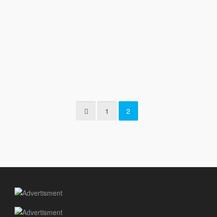
4
HAPPY CUP
2 abril, 2014
Details
1
2