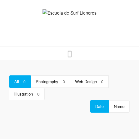
All
0
Photography
0
Web Design
0
Illustration
0
Date
Name
0
MIAMOND